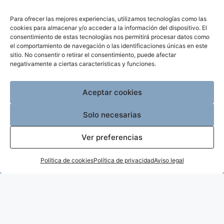
periodista freelance
,
periodista freelance
Para ofrecer las mejores experiencias, utilizamos tecnologías como las
gipuzkoa
cookies para almacenar y/o acceder a la información del dispositivo. El
consentimiento de estas tecnologías nos permitirá procesar datos como
Deja un comentario
el comportamiento de navegación o las identificaciones únicas en este
sitio. No consentir o retirar el consentimiento, puede afectar
negativamente a ciertas características y funciones.
Aceptar cookies
Sígueme en Redes:
Solo necesarias
Ver preferencias
Política de cookies
Política de privacidad
Aviso legal