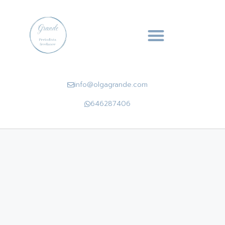
info@olgagrande.com
646287406