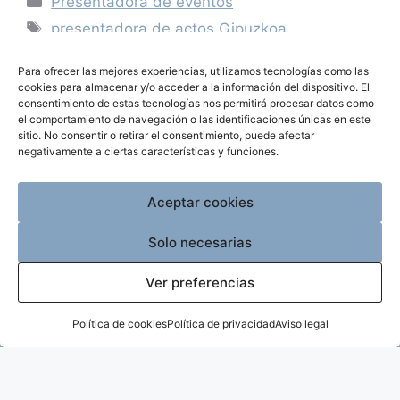
Presentadora de eventos
presentadora de actos Gipuzkoa
,
Presentadora de eventos
,
presentadora de
Para ofrecer las mejores experiencias, utilizamos tecnologías como las
galas Euskadi
cookies para almacenar y/o acceder a la información del dispositivo. El
consentimiento de estas tecnologías nos permitirá procesar datos como
6 comentarios
el comportamiento de navegación o las identificaciones únicas en este
sitio. No consentir o retirar el consentimiento, puede afectar
negativamente a ciertas características y funciones.
Aceptar cookies
Sígueme en Redes:
Solo necesarias
Ver preferencias
Política de cookies
Política de privacidad
Aviso legal