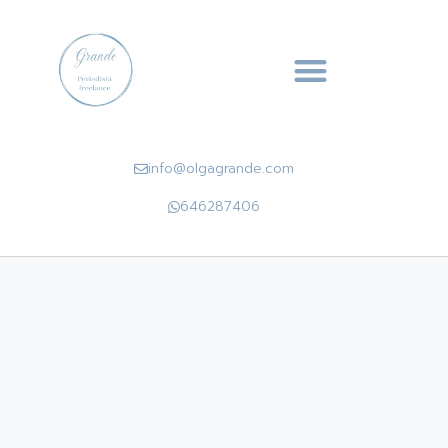
info@olgagrande.com
646287406